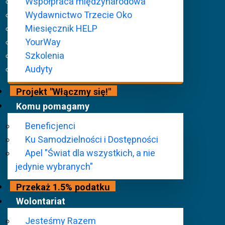
Menu Główne
Moje Mazowsze - aktywni razem
Współpraca międzynarodowa
Wydawnictwo Trzecie Oko
Fundacja Szansa – Jesteśmy Razem pragnie pomagać w tworze
Miesięcznik HELP
we wszystkich dziedzinach życia społecznego poprzez organiza
YourWay
Szkolenia
Zadanie publiczne pn. Moje Mazowsze – aktywni razem 
Audyty
pośrednictwem Województwa Mazowieckiego.
Projekt "Włączmy się!"
Komu pomagamy
W ramach projektu "Moje Mazowsze - aktywni razem" zrealizu
1. imprezę rekreacyjno-kulturalną w Pałacu Kultury i Nauki p
Beneficjenci
2. wyjazd turystyczno-rekreacyjny do Radomia
Ku Samodzielności i Dostępności
3. sześć mazowieckich spotkań kulturalnych
Apel "Świat dla wszystkich, a nie
jedynie wybranych"
Przekaż 1.5% podatku
Wolontariat
Jesteśmy Razem