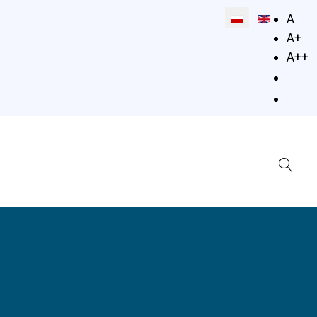
Wybierz swój jęz
A
A+
A++