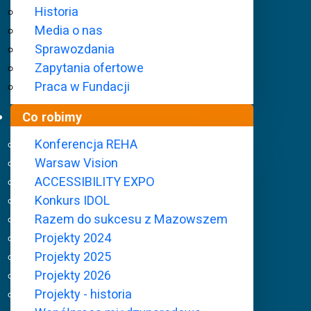
Historia
Media o nas
Sprawozdania
Zapytania ofertowe
Praca w Fundacji
Co robimy
Konferencja REHA
Warsaw Vision
ACCESSIBILITY EXPO
Fundacja Szansa dla Niewidomych
Co robimy
P
Konkurs IDOL
Razem do sukcesu z Mazowszem
Projekty 2024
Projekty 2024
Projekty 2025
Projekty 2026
Projekty - historia