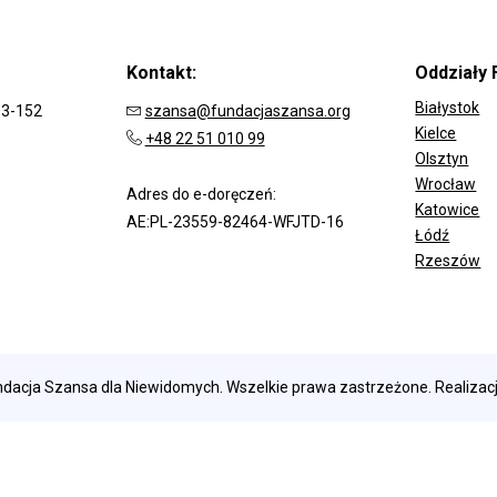
Kontakt:
Oddziały 
Białystok
03-152
szansa@fundacjaszansa.org
Kielce
+48 22 51 010 99
Olsztyn
Wrocław
Adres do e-doręczeń:
ODD
Katowice
AE:PL-23559-82464-WFJTD-16
Łódź
Rzeszów
dacja Szansa dla Niewidomych. Wszelkie prawa zastrzeżone. Realizac