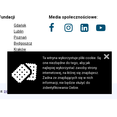
Fundacji
Media społecznościowe:
Gdańsk
Lublin
Poznań
Bydgoszcz
ZIAŁY FUNDACJI
Kraków
Opole
Ta witryna wykorzystuje pliki cookie. Są
Zielona Góra
one niezbędne do tego, aby jak
najlepiej wykorzystać zasoby strony
internetowej, na której się znajdujesz.
Żadna ze znajdujących się w nich
informacji, nie będzie służyć do
zidentyfikowania Ciebie.
ja:
perfekcyjneStrony.pl