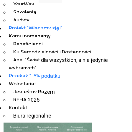
Nr 92 biuletynu:
pdf
,
doc
,
rtf
,
txt
,
audio