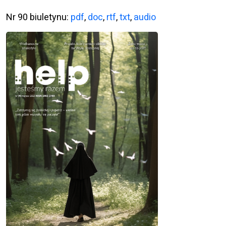
Nr 90 biuletynu:
pdf
,
doc
,
rtf
,
txt
,
audio