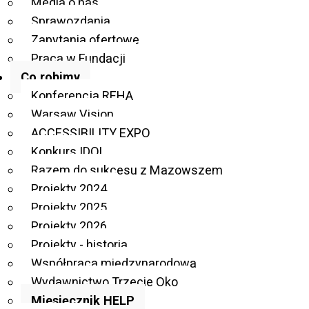
Nr 93 biuletynu:
pdf
,
doc
,
rtf
,
txt
,
audio