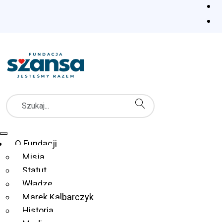
Nr 94 biuletynu:
pdf
,
doc
,
rtf
,
txt
,
audio