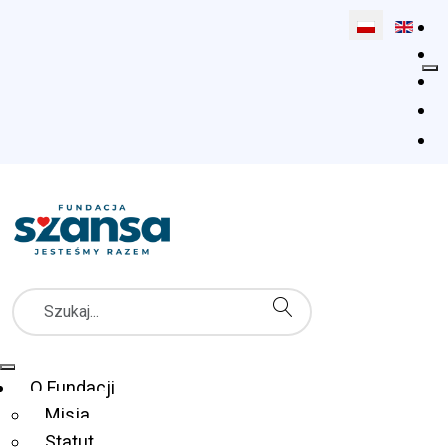
Wybierz swój 
Szukaj
Menu Główne
O Fundacji
Misja
Przełamując bariery –
Statut