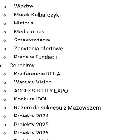
Władze
wspieranie aktywizacji
Marek Kalbarczyk
społeczno-zawodowej
Historia
Media o nas
osób z
Sprawozdania
niepełnosprawnościami
Zapytania ofertowe
Praca w Fundacji
w Opolu
Co robimy
Konferencja REHA
Warsaw Vision
ACCESSIBILITY EXPO
Konkurs IDOL
Razem do sukcesu z Mazowszem
Projekty 2024
Projekty 2025
Projekty 2026