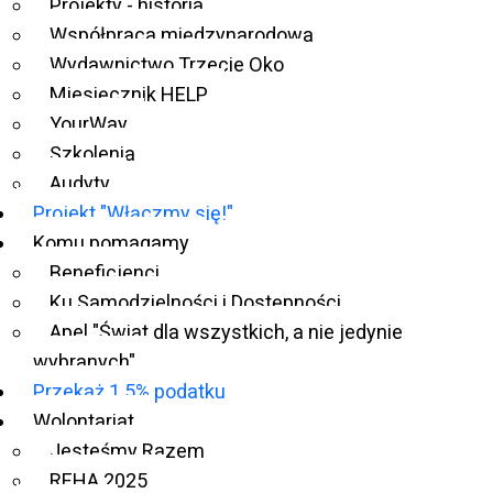
Projekty - historia
Współpraca międzynarodowa
Wydawnictwo Trzecie Oko
Miesięcznik HELP
YourWay
Szkolenia
Audyty
Projekt "Włączmy się!"
Komu pomagamy
Beneficjenci
Ku Samodzielności i Dostępności
Apel "Świat dla wszystkich, a nie jedynie
wybranych"
Przekaż 1.5% podatku
Wolontariat
Jesteśmy Razem
Fundacja Szansa – Jesteśmy Razem
REHA 2025