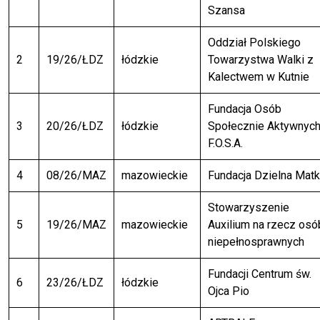
Szansa
Oddział Polskiego
2
19/26/ŁDZ
łódzkie
Towarzystwa Walki z
Kalectwem w Kutnie
Fundacja Osób
3
20/26/ŁDZ
łódzkie
Społecznie Aktywnyc
F.O.S.A.
4
08/26/MAZ
mazowieckie
Fundacja Dzielna Mat
Stowarzyszenie
5
19/26/MAZ
mazowieckie
Auxilium na rzecz osó
niepełnosprawnych
Fundacji Centrum św.
6
23/26/ŁDZ
łódzkie
Ojca Pio