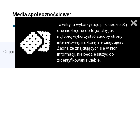
Media społecznościowe:
Ta witryna wykorzystuje pliki cookie. Są
one niezbędne do tego, aby jak
najlepiej wykorzystać zasoby strony
internetowej, na której się znajdujesz.
Żadna ze znajdujących się w nich
Copyright 2024 © Fundacja Szansa dla Niewidomych. Wszelkie prawa
informacji, nie będzie służyć do
zastrzeżone. Realizacja:
perfekcyjneStrony.pl
zidentyfikowania Ciebie.