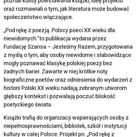
poznali kulisy powstawania książki, ideę projektu
oraz rozmawiali o tym, jak literatura może budować
społeczeństwo włączające.
„
Pod rękę z poezją. Polscy poeci XX wieku dla
niewidomych
”
to publikacja wydana przez
Fundację Szansa – Jesteśmy Razem, przygotowana
z myślą o tym, aby osoby niewidome i słabowidzące
mogły poznawać klasykę polskiej poezji bez
żadnych barier. Zawarte w niej krótkie noty
biograficzne poetów oraz odniesienia do wydarzeń z
historii Polski XX wieku nadają zebranym utworom
głębszy kontekst i pozwalają poczuć bliskość
poetyckiego świata.
Książki trafią do organizacji wspierających osoby z
niepełnosprawnościami, bibliotek, szkół i instytucji
kultury w całej Polsce. P
rojekt pn.
„
Pod rękę z