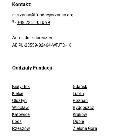
Kontakt:
szansa@fundacjaszansa.org
+48 22 51 010 99
Adres do e-doręczeń:
AE:PL-23559-82464-WFJTD-16
Oddziały Fundacji
Białystok
Gdańsk
Kielce
Lublin
Olsztyn
Poznań
Wrocław
Bydgoszcz
ODDZIAŁY FUNDACJI
Katowice
Kraków
Łódź
Opole
Rzeszów
Zielona Góra