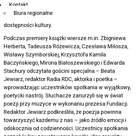
wielkich polskich poetów” – powiedział Marek
Kontakt
Kalbarczyk, prezes Fundacji, społecznik i autor
Biura regionalne
książek m.in. o życiu osób niewidomych i
dostępności kultury.
Podczas premiery książki wiersze m.in. Zbigniewa
Herberta, Tadeusza Różewicza, Czesława Miłosza,
Wisławy Szymborskiej, Krzysztofa Kamila
Baczyńskiego, Mirona Białoszewskiego i Edwarda
Stachury odczytała gościni specjalna – Beata
Jewiarz, redaktor Radia RDC, aktorka i poetka –
wprowadzając uczestników spotkania w wyjątkowy,
poetycki nastrój. Słuchacze zanurzyli się w świat
poezji przy muzyce w wykonaniu prezesa Fundacji.
Redaktor Jewiarz podkreśliła, że poezja powinna
towarzyszyć każdemu z nas – jako źródło emocji i
odskocznia od codzienności. Uczestnicy spotkania