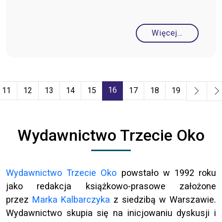
Więcej…
16
11
12
13
14
15
17
18
19
Strona 16 z 19
Wydawnictwo Trzecie Oko
Wydawnictwo Trzecie Oko
powstało w 1992 roku
jako redakcja książkowo-prasowe założone
przez
Marka Kalbarczyka
z siedzibą w Warszawie.
Wydawnictwo skupia się na inicjowaniu dyskusji i