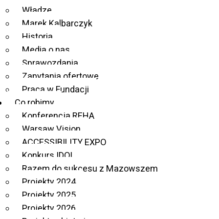
Władze
Aktualności
Marek Kalbarczyk
Historia
Media o nas
Sprawozdania
Zapytania ofertowe
Praca w Fundacji
Co robimy
Konferencja REHA
Warsaw Vision
ACCESSIBILITY EXPO
Konkurs IDOL
Razem do sukcesu z Mazowszem
Projekty 2024
Projekty 2025
Projekty 2026