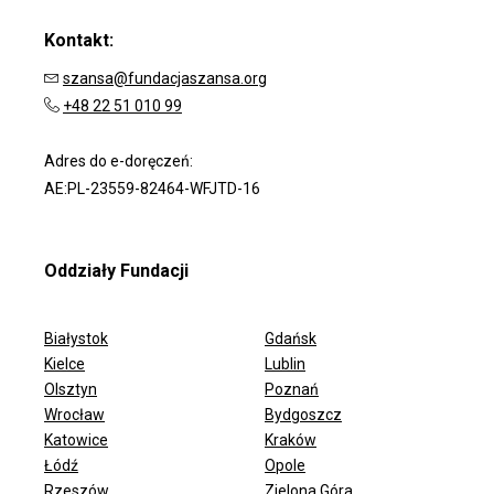
Kontakt:
szansa@fundacjaszansa.org
+48 22 51 010 99
Adres do e-doręczeń:
AE:PL-23559-82464-WFJTD-16
Oddziały Fundacji
Białystok
Gdańsk
Kielce
Lublin
Olsztyn
Poznań
Wrocław
Bydgoszcz
ODDZIAŁY FUNDACJI
Katowice
Kraków
Łódź
Opole
Rzeszów
Zielona Góra