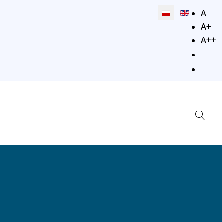
Wybierz swój jęz
A
A+
A++