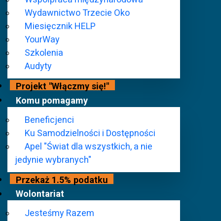
Wydawnictwo Trzecie Oko
Miesięcznik HELP
YourWay
Szkolenia
Audyty
Projekt "Włączmy się!"
Komu pomagamy
Beneficjenci
Ku Samodzielności i Dostępności
Apel "Świat dla wszystkich, a nie
jedynie wybranych"
Przekaż 1.5% podatku
REHA FOR THE BLIND 2025 - FOTORELACJA
Wolontariat
Za nami REHA FOR THE BLIND IN POLAND 2025! To były niezw
Jesteśmy Razem